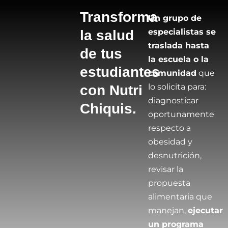
Transforma
Un grupo de
especialistas se
la salud
traslada hasta
de tus
la escuela o la
estudiantes
comunidad
que
lo solicita para:
con Nutri
diagnosticar
Chiquis.
oportunamente
respecto a
obesidad y
desnutrición,
revisar la
propuesta
alimentaria que
manejan,
ejecutar
un programa